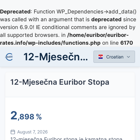
Deprecated
: Function WP_Dependencies->add_data()
was called with an argument that is
deprecated
since
version 6.9.0! IE conditional comments are ignored by
all supported browsers. in
/home/euribor/euribor-
rates.info/wp-includes/functions.php
on line
6170
12-Mjesečna Euribor Stopa
Croatian
12-Mjesečna Euribor Stopa
2
,898
%
August 7, 2026
12-mjesečna Euribor stopa je kamatna stopa