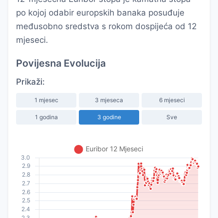
po kojoj odabir europskih banaka posuđuje
međusobno sredstva s rokom dospijeća od 12
mjeseci.
Povijesna Evolucija
Prikaži:
1 mjesec
3 mjeseca
6 mjeseci
1 godina
3 godine
Sve