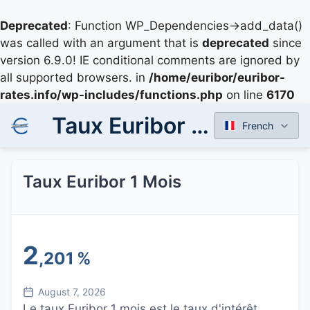
Deprecated
: Function WP_Dependencies->add_data()
was called with an argument that is
deprecated
since
version 6.9.0! IE conditional comments are ignored by
all supported browsers. in
/home/euribor/euribor-
rates.info/wp-includes/functions.php
on line
6170
Taux Euribor 1 Mois
French
Taux Euribor 1 Mois
2
,201
%
August 7, 2026
Le taux Euribor 1 mois est le taux d'intérêt