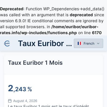
Deprecated
: Function WP_Dependencies->add_data()
was called with an argument that is
deprecated
since
version 6.9.0! IE conditional comments are ignored by
all supported browsers. in
/home/euribor/euribor-
rates.info/wp-includes/functions.php
on line
6170
Taux Euribor 1 Mois
French
Taux Euribor 1 Mois
2
,243
%
August 4, 2026
Le taux Euribor 1 mois est le taux d'intérêt