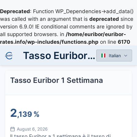
Deprecated
: Function WP_Dependencies->add_data()
was called with an argument that is
deprecated
since
version 6.9.0! IE conditional comments are ignored by
all supported browsers. in
/home/euribor/euribor-
rates.info/wp-includes/functions.php
on line
6170
Tasso Euribor 1 Settimana
Italian
Tasso Euribor 1 Settimana
2
,139
%
August 6, 2026
Il tasso Euribor a 1 settimana è il tasso di