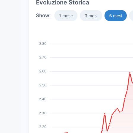
Evoluzione Storica
Show:
1 mese
3 mesi
6 mesi