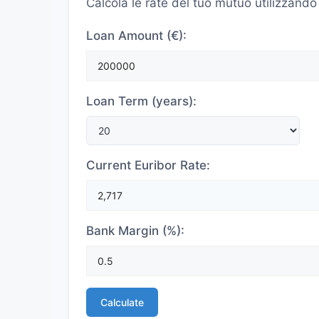
Calcola le rate del tuo mutuo utilizzando
Loan Amount (€):
Loan Term (years):
Current Euribor Rate:
Bank Margin (%):
Calculate