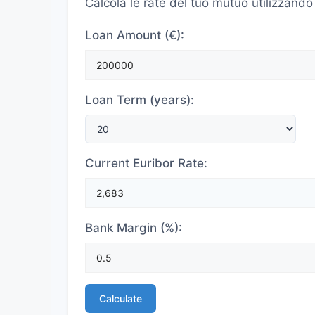
Calcola le rate del tuo mutuo utilizzando
Loan Amount (€):
Loan Term (years):
Current Euribor Rate:
Bank Margin (%):
Calculate