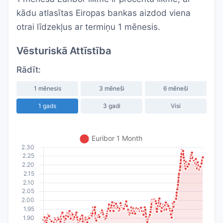
kādu atlasītas Eiropas bankas aizdod viena
otrai līdzekļus ar termiņu 1 mēnesis.
Vēsturiskā Attīstība
Rādīt:
1 mēnesis
3 mēneši
6 mēneši
1 gads
3 gadi
Visi