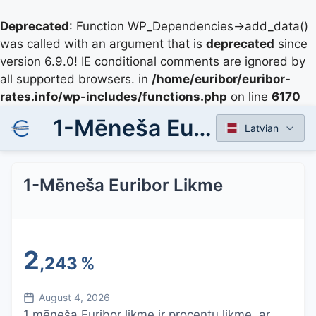
Deprecated
: Function WP_Dependencies->add_data()
was called with an argument that is
deprecated
since
version 6.9.0! IE conditional comments are ignored by
all supported browsers. in
/home/euribor/euribor-
rates.info/wp-includes/functions.php
on line
6170
1-Mēneša Euribor Likme
Latvian
1-Mēneša Euribor Likme
2
,243
%
August 4, 2026
1 mēneša Euribor likme ir procentu likme, ar