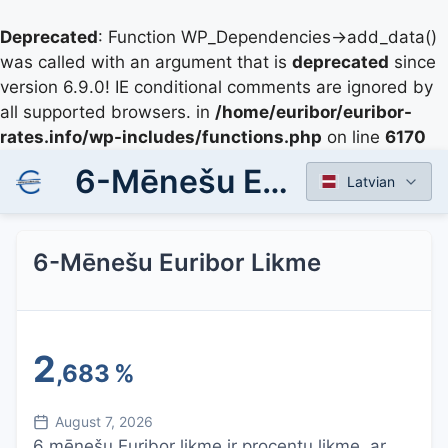
Deprecated
: Function WP_Dependencies->add_data()
was called with an argument that is
deprecated
since
version 6.9.0! IE conditional comments are ignored by
all supported browsers. in
/home/euribor/euribor-
rates.info/wp-includes/functions.php
on line
6170
6-Mēnešu Euribor Likme
Latvian
6-Mēnešu Euribor Likme
2
,683
%
August 7, 2026
6 mēnešu Euribor likme ir procentu likme, ar