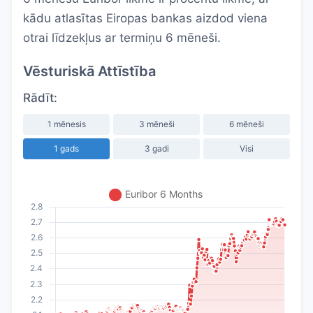
kādu atlasītas Eiropas bankas aizdod viena
otrai līdzekļus ar termiņu 6 mēneši.
Vēsturiskā Attīstība
Rādīt:
1 mēnesis
3 mēneši
6 mēneši
1 gads
3 gadi
Visi