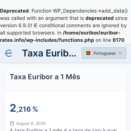
Deprecated
: Function WP_Dependencies->add_data()
was called with an argument that is
deprecated
since
version 6.9.0! IE conditional comments are ignored by
all supported browsers. in
/home/euribor/euribor-
rates.info/wp-includes/functions.php
on line
6170
Taxa Euribor a 1 Mês
Portuguese
Taxa Euribor a 1 Mês
2
,216
%
August 6, 2026
A taxa Euribor a 1 mês é a taxa de juro à qual