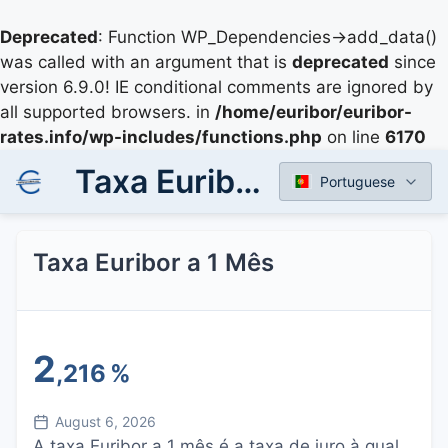
Deprecated
: Function WP_Dependencies->add_data()
was called with an argument that is
deprecated
since
version 6.9.0! IE conditional comments are ignored by
all supported browsers. in
/home/euribor/euribor-
rates.info/wp-includes/functions.php
on line
6170
Taxa Euribor a 1 Mês
Portuguese
Taxa Euribor a 1 Mês
2
,216
%
August 6, 2026
A taxa Euribor a 1 mês é a taxa de juro à qual