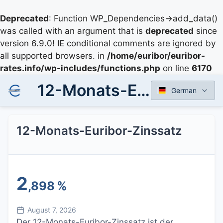
Deprecated
: Function WP_Dependencies->add_data()
was called with an argument that is
deprecated
since
version 6.9.0! IE conditional comments are ignored by
all supported browsers. in
/home/euribor/euribor-
rates.info/wp-includes/functions.php
on line
6170
12-Monats-Euribor-Zinssatz
German
12-Monats-Euribor-Zinssatz
2
,898
%
August 7, 2026
Der 12-Monats-Euribor-Zinssatz ist der