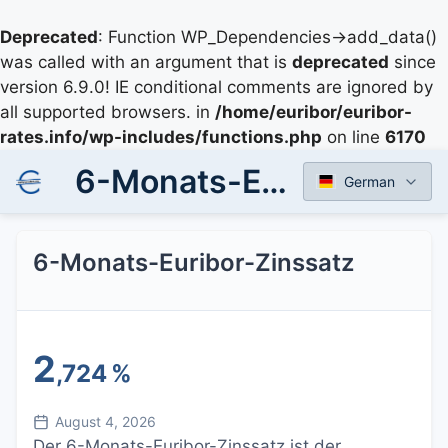
Deprecated
: Function WP_Dependencies->add_data()
was called with an argument that is
deprecated
since
version 6.9.0! IE conditional comments are ignored by
all supported browsers. in
/home/euribor/euribor-
rates.info/wp-includes/functions.php
on line
6170
6-Monats-Euribor-Zinssatz
German
6-Monats-Euribor-Zinssatz
2
,724
%
August 4, 2026
Der 6-Monats-Euribor-Zinssatz ist der