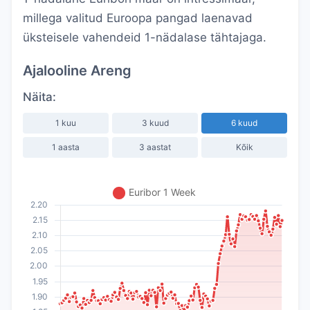
millega valitud Euroopa pangad laenavad
üksteisele vahendeid 1-nädalase tähtajaga.
Ajalooline Areng
Näita:
1 kuu
3 kuud
6 kuud
1 aasta
3 aastat
Kõik