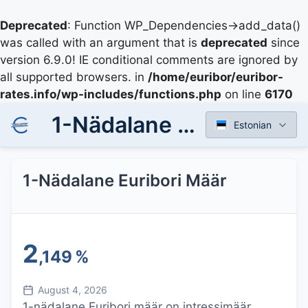
Deprecated
: Function WP_Dependencies->add_data()
was called with an argument that is
deprecated
since
version 6.9.0! IE conditional comments are ignored by
all supported browsers. in
/home/euribor/euribor-
rates.info/wp-includes/functions.php
on line
6170
1-Nädalane Euribori Määr
Estonian
1-Nädalane Euribori Määr
2
,149
%
August 4, 2026
1-nädalane Euribori määr on intressimäär,