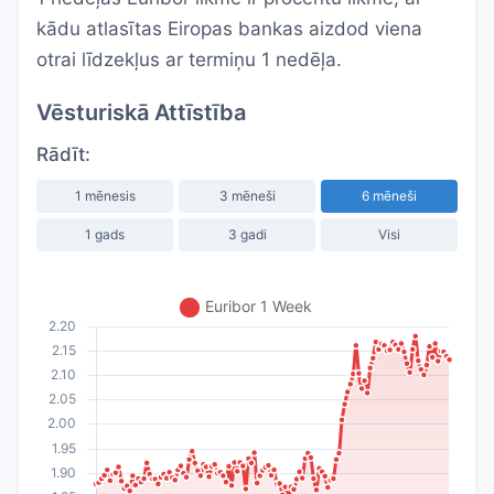
kādu atlasītas Eiropas bankas aizdod viena
otrai līdzekļus ar termiņu 1 nedēļa.
Vēsturiskā Attīstība
Rādīt:
1 mēnesis
3 mēneši
6 mēneši
1 gads
3 gadi
Visi