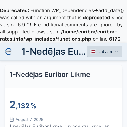
Deprecated
: Function WP_Dependencies->add_data()
was called with an argument that is
deprecated
since
version 6.9.0! IE conditional comments are ignored by
all supported browsers. in
/home/euribor/euribor-
rates.info/wp-includes/functions.php
on line
6170
1-Nedēļas Euribor Likme
Latvian
1-Nedēļas Euribor Likme
2
,132
%
August 7, 2026
1 nedēļas Euribor likme ir procentu likme, ar