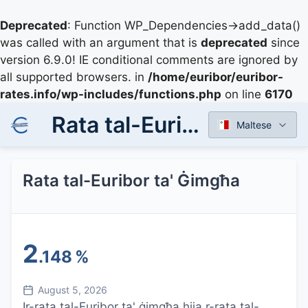
Deprecated
: Function WP_Dependencies->add_data()
was called with an argument that is
deprecated
since
version 6.9.0! IE conditional comments are ignored by
all supported browsers. in
/home/euribor/euribor-
rates.info/wp-includes/functions.php
on line
6170
Rata tal-Euribor ta' Ġimgħa
Maltese
Rata tal-Euribor ta' Ġimgħa
2
.148
%
August 5, 2026
Ir-rata tal-Euribor ta' ġimgħa hija r-rata tal-