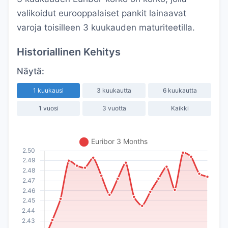
valikoidut eurooppalaiset pankit lainaavat
varoja toisilleen 3 kuukauden maturiteetilla.
Historiallinen Kehitys
Näytä:
1 kuukausi
3 kuukautta
6 kuukautta
1 vuosi
3 vuotta
Kaikki