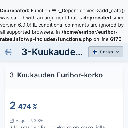
Deprecated
: Function WP_Dependencies->add_data()
was called with an argument that is
deprecated
since
version 6.9.0! IE conditional comments are ignored by
all supported browsers. in
/home/euribor/euribor-
rates.info/wp-includes/functions.php
on line
6170
3-Kuukauden Euribor-korko
Finnish
3-Kuukauden Euribor-korko
2
,474
%
August 7, 2026
3 kuukauden Euribor-korko on korko, jolla