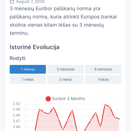
August 7, 2026
3 mėnesių Euribor palūkanų norma yra
palūkanų norma, kuria atrinkti Europos bankai
skolina vienas kitam lėšas su 3 mėnesių
terminu.
Istorinė Evoliucija
Rodyti:
1 mėnuo
3 mėnesiai
6 mėnesiai
1 metai
3 metai
Viskas