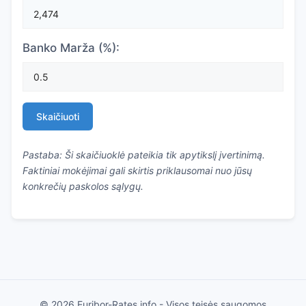
Banko Marža (%):
Skaičiuoti
Pastaba: Ši skaičiuoklė pateikia tik apytikslį įvertinimą.
Faktiniai mokėjimai gali skirtis priklausomai nuo jūsų
konkrečių paskolos sąlygų.
© 2026 Euribor-Rates.info - Visos teisės saugomos