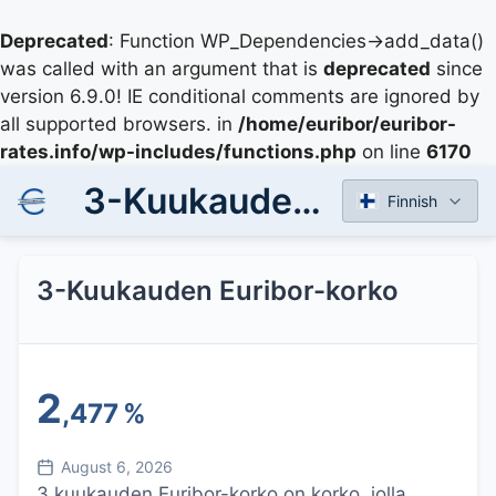
Deprecated
: Function WP_Dependencies->add_data()
was called with an argument that is
deprecated
since
version 6.9.0! IE conditional comments are ignored by
all supported browsers. in
/home/euribor/euribor-
rates.info/wp-includes/functions.php
on line
6170
3-Kuukauden Euribor-korko
Finnish
3-Kuukauden Euribor-korko
2
,477
%
August 6, 2026
3 kuukauden Euribor-korko on korko, jolla