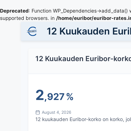
Deprecated
: Function WP_Dependencies->add_data() w
supported browsers. in
/home/euribor/euribor-rates.
12 Kuukauden Euri
12 Kuukauden Euribor-kork
2
,927
%
August 4, 2026
12 kuukauden Euribor-korko on korko, joll