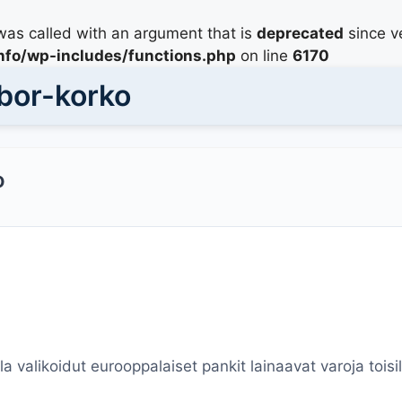
as called with an argument that is
deprecated
since ve
info/wp-includes/functions.php
on line
6170
bor-korko
o
a valikoidut eurooppalaiset pankit lainaavat varoja toisi