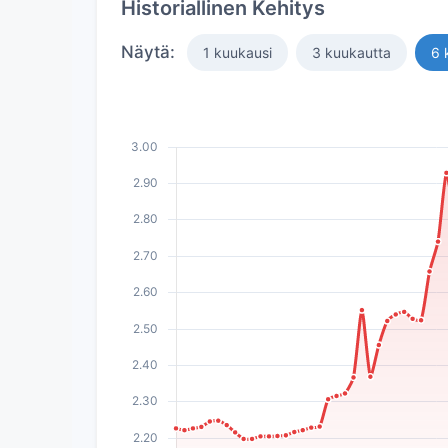
Historiallinen Kehitys
Näytä:
1 kuukausi
3 kuukautta
6 