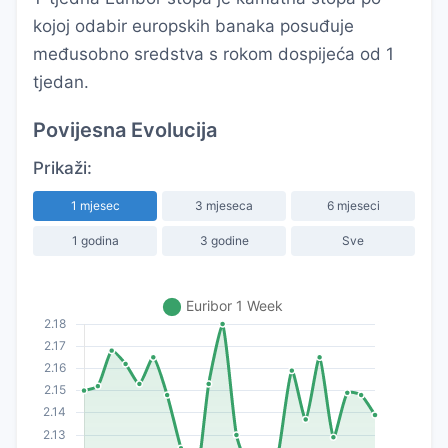
kojoj odabir europskih banaka posuđuje
međusobno sredstva s rokom dospijeća od 1
tjedan.
Povijesna Evolucija
Prikaži:
1 mjesec
3 mjeseca
6 mjeseci
1 godina
3 godine
Sve