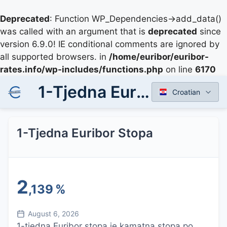
Deprecated
: Function WP_Dependencies->add_data()
was called with an argument that is
deprecated
since
version 6.9.0! IE conditional comments are ignored by
all supported browsers. in
/home/euribor/euribor-
rates.info/wp-includes/functions.php
on line
6170
1-Tjedna Euribor Stopa
Croatian
1-Tjedna Euribor Stopa
2
,139
%
August 6, 2026
1-tjedna Euribor stopa je kamatna stopa po