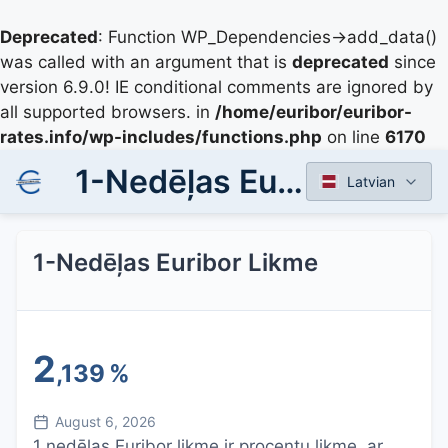
Deprecated
: Function WP_Dependencies->add_data()
was called with an argument that is
deprecated
since
version 6.9.0! IE conditional comments are ignored by
all supported browsers. in
/home/euribor/euribor-
rates.info/wp-includes/functions.php
on line
6170
1-Nedēļas Euribor Likme
Latvian
1-Nedēļas Euribor Likme
2
,139
%
August 6, 2026
1 nedēļas Euribor likme ir procentu likme, ar