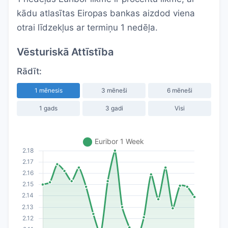
kādu atlasītas Eiropas bankas aizdod viena
otrai līdzekļus ar termiņu 1 nedēļa.
Vēsturiskā Attīstība
Rādīt:
1 mēnesis
3 mēneši
6 mēneši
1 gads
3 gadi
Visi