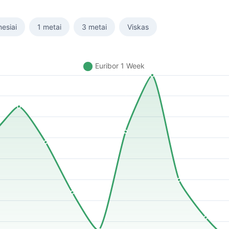
esiai
1 metai
3 metai
Viskas