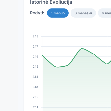
Istorinė Evoliucija
Rodyti:
1 mėnuo
3 mėnesiai
6 mėn