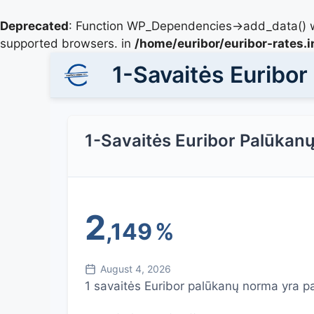
Deprecated
: Function WP_Dependencies->add_data() w
supported browsers. in
/home/euribor/euribor-rates.
1-Savaitės Euribo
1-Savaitės Euribor Palūkan
2
,149
%
August 4, 2026
1 savaitės Euribor palūkanų norma yra pa