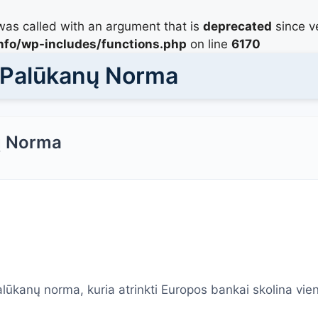
as called with an argument that is
deprecated
since ve
info/wp-includes/functions.php
on line
6170
r Palūkanų Norma
ų Norma
lūkanų norma, kuria atrinkti Europos bankai skolina vien