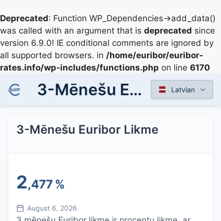
Deprecated
: Function WP_Dependencies->add_data()
was called with an argument that is
deprecated
since
version 6.9.0! IE conditional comments are ignored by
all supported browsers. in
/home/euribor/euribor-
rates.info/wp-includes/functions.php
on line
6170
3-Mēnešu Euribor Likme
Latvian
3-Mēnešu Euribor Likme
2
,477
%
August 6, 2026
3 mēnešu Euribor likme ir procentu likme, ar