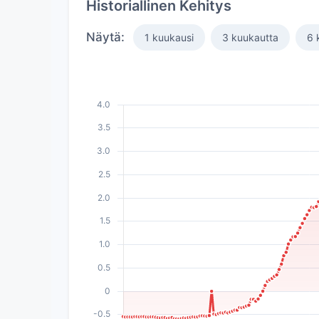
Historiallinen Kehitys
Näytä:
1 kuukausi
3 kuukautta
6 