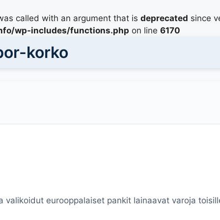
as called with an argument that is
deprecated
since ve
info/wp-includes/functions.php
on line
6170
bor-korko
 valikoidut eurooppalaiset pankit lainaavat varoja toisil