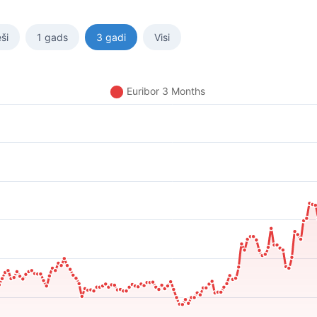
ši
1 gads
3 gadi
Visi