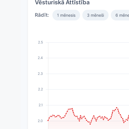
Vēsturiskā Attīstība
Rādīt:
1 mēnesis
3 mēneši
6 mēne