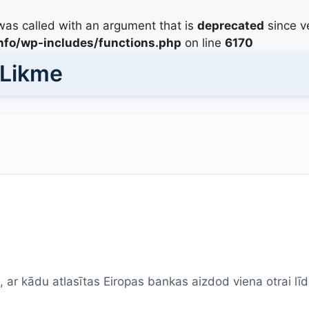
as called with an argument that is
deprecated
since ve
info/wp-includes/functions.php
on line
6170
 Likme
, ar kādu atlasītas Eiropas bankas aizdod viena otrai lī