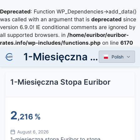
Deprecated
: Function WP_Dependencies->add_data()
was called with an argument that is
deprecated
since
version 6.9.0! IE conditional comments are ignored by
all supported browsers. in
/home/euribor/euribor-
rates.info/wp-includes/functions.php
on line
6170
1-Miesięczna Stopa Euribor
Polish
1-Miesięczna Stopa Euribor
2
,216
%
August 6, 2026
1-miesięczna stopa Euribor to stopa