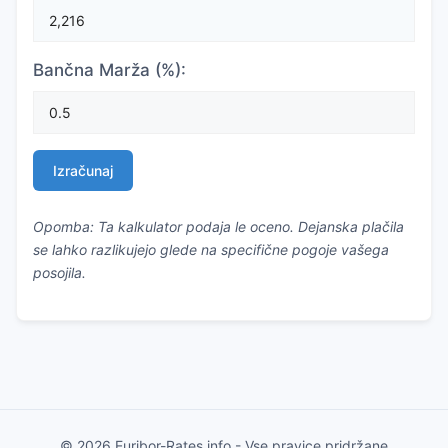
Bančna Marža (%):
Izračunaj
Opomba: Ta kalkulator podaja le oceno. Dejanska plačila
se lahko razlikujejo glede na specifične pogoje vašega
posojila.
© 2026 Euribor-Rates.info - Vse pravice pridržane