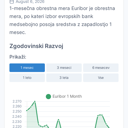
August 6, 2026
1-mesečna obrestna mera Euribor je obrestna
mera, po kateri izbor evropskih bank
medsebojno posoja sredstva z zapadlostjo 1
mesec.
Zgodovinski Razvoj
Prikaži:
1 mesec
3 meseci
6 mesecev
1 leto
3 leta
Vse