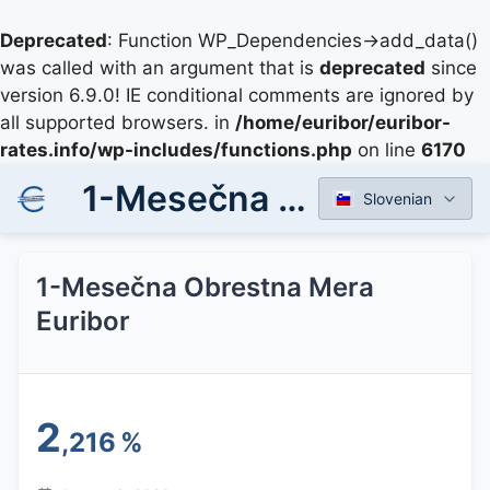
Deprecated
: Function WP_Dependencies->add_data()
was called with an argument that is
deprecated
since
version 6.9.0! IE conditional comments are ignored by
all supported browsers. in
/home/euribor/euribor-
rates.info/wp-includes/functions.php
on line
6170
1-Mesečna Obrestna Mera Euribor
Slovenian
1-Mesečna Obrestna Mera
Euribor
2
,216
%