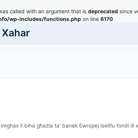
as called with an argument that is
deprecated
since ve
info/wp-includes/functions.php
on line
6170
' Xahar
l-imgħax li biha għażla ta' banek Ewropej isellfu fondi lil 