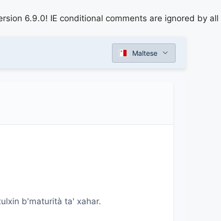
rsion 6.9.0! IE conditional comments are ignored by all
Maltese
xulxin b'maturità ta' xahar.