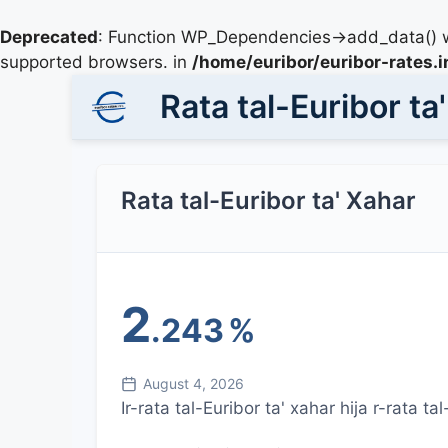
Deprecated
: Function WP_Dependencies->add_data() w
supported browsers. in
/home/euribor/euribor-rates.
Rata tal-Euribor ta
Rata tal-Euribor ta' Xahar
2
.243
%
August 4, 2026
Ir-rata tal-Euribor ta' xahar hija r-rata ta