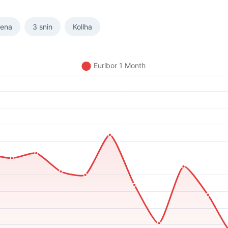
sena
3 snin
Kollha