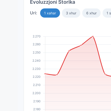
Evoluzzjoni Storika
Uri:
1 xahar
3 xhur
6 xhur
1 