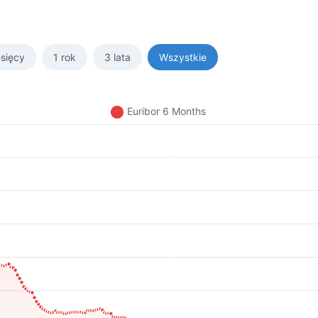
sięcy
1 rok
3 lata
Wszystkie