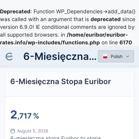
Deprecated
: Function WP_Dependencies->add_data()
was called with an argument that is
deprecated
since
version 6.9.0! IE conditional comments are ignored by
all supported browsers. in
/home/euribor/euribor-
rates.info/wp-includes/functions.php
on line
6170
6-Miesięczna Stopa Euribor
Polish
6-Miesięczna Stopa Euribor
2
,717
%
August 5, 2026
6-miesięczna stopa Euribor to stopa