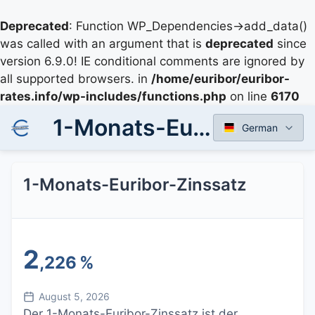
Deprecated
: Function WP_Dependencies->add_data()
was called with an argument that is
deprecated
since
version 6.9.0! IE conditional comments are ignored by
all supported browsers. in
/home/euribor/euribor-
rates.info/wp-includes/functions.php
on line
6170
1-Monats-Euribor-Zinssatz
German
1-Monats-Euribor-Zinssatz
2
,226
%
August 5, 2026
Der 1-Monats-Euribor-Zinssatz ist der