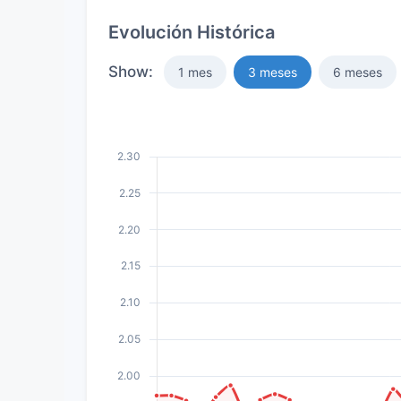
Evolución Histórica
Show:
1 mes
3 meses
6 meses