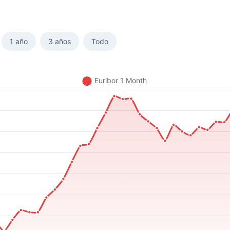
1 año
3 años
Todo