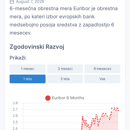
August 7, 2026
6-mesečna obrestna mera Euribor je obrestna
mera, po kateri izbor evropskih bank
medsebojno posoja sredstva z zapadlostjo 6
mesecev.
Zgodovinski Razvoj
Prikaži:
1 mesec
3 meseci
6 mesecev
1 leto
3 leta
Vse