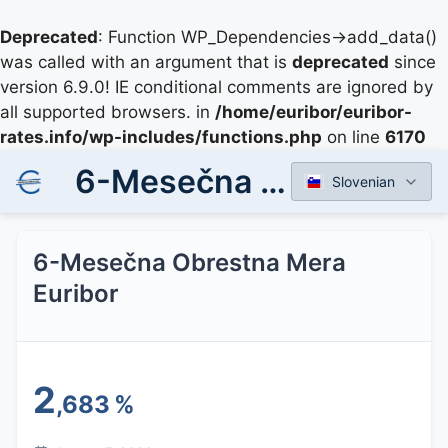
Deprecated
: Function WP_Dependencies->add_data()
was called with an argument that is
deprecated
since
version 6.9.0! IE conditional comments are ignored by
all supported browsers. in
/home/euribor/euribor-
rates.info/wp-includes/functions.php
on line
6170
6-Mesečna Obrestna Mera Euribor
Slovenian
6-Mesečna Obrestna Mera
Euribor
2
,683
%