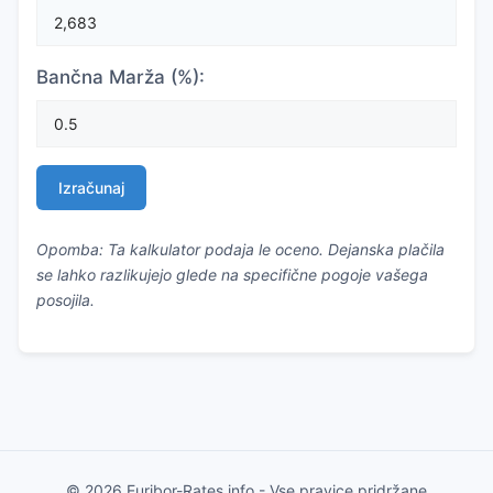
Bančna Marža (%):
Izračunaj
Opomba: Ta kalkulator podaja le oceno. Dejanska plačila
se lahko razlikujejo glede na specifične pogoje vašega
posojila.
© 2026 Euribor-Rates.info - Vse pravice pridržane