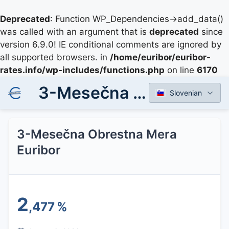
Deprecated
: Function WP_Dependencies->add_data()
was called with an argument that is
deprecated
since
version 6.9.0! IE conditional comments are ignored by
all supported browsers. in
/home/euribor/euribor-
rates.info/wp-includes/functions.php
on line
6170
3-Mesečna Obrestna Mera Euribor
Slovenian
3-Mesečna Obrestna Mera
Euribor
2
,477
%