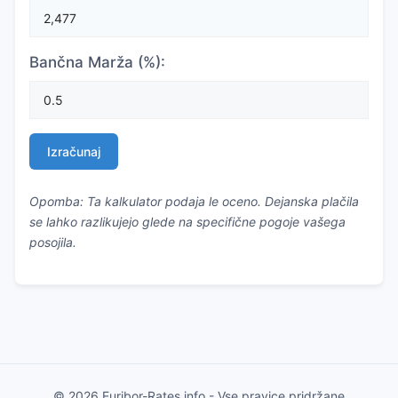
Bančna Marža (%):
Izračunaj
Opomba: Ta kalkulator podaja le oceno. Dejanska plačila
se lahko razlikujejo glede na specifične pogoje vašega
posojila.
© 2026 Euribor-Rates.info - Vse pravice pridržane