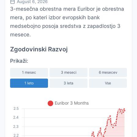
August 6, 2026
3-mesečna obrestna mera Euribor je obrestna
mera, po kateri izbor evropskih bank
medsebojno posoja sredstva z zapadlostjo 3
mesece.
Zgodovinski Razvoj
Prikaži:
1 mesec
3 meseci
6 mesecev
1 leto
3 leta
Vse