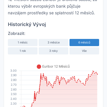
kterou výběr evropských bank půjčuje
navzájem prostředky se splatností 12 měsíců.
Historický Vývoj
Zobrazit:
1 měsíc
3 měsíce
6 měsíců
1 rok
3 roky
Vše