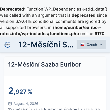
Deprecated
: Function WP_Dependencies->add_data()
was called with an argument that is
deprecated
since
version 6.9.0! IE conditional comments are ignored by
all supported browsers. in
/home/euribor/euribor-
rates.info/wp-includes/functions.php
on line
6170
12-Měsíční Sazba Euribor
Czech
12-Měsíční Sazba Euribor
2
,927
%
August 4, 2026
12-měsíční sazba Euribor je úroková sazba, za