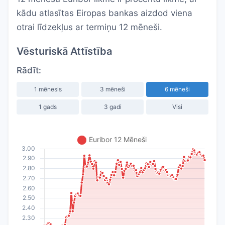
kādu atlasītas Eiropas bankas aizdod viena
otrai līdzekļus ar termiņu 12 mēneši.
Vēsturiskā Attīstība
Rādīt:
1 mēnesis
3 mēneši
6 mēneši
1 gads
3 gadi
Visi