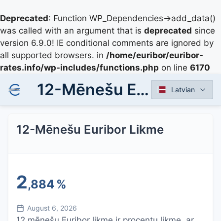
Deprecated
: Function WP_Dependencies->add_data()
was called with an argument that is
deprecated
since
version 6.9.0! IE conditional comments are ignored by
all supported browsers. in
/home/euribor/euribor-
rates.info/wp-includes/functions.php
on line
6170
12-Mēnešu Euribor Likme
Latvian
12-Mēnešu Euribor Likme
2
,884
%
August 6, 2026
12 mēnešu Euribor likme ir procentu likme, ar