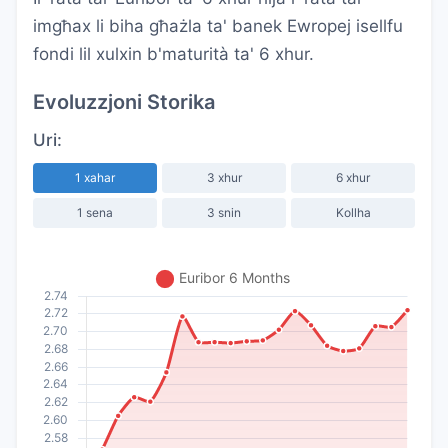
imgħax li biha għażla ta' banek Ewropej isellfu
fondi lil xulxin b'maturità ta' 6 xhur.
Evoluzzjoni Storika
Uri:
1 xahar
3 xhur
6 xhur
1 sena
3 snin
Kollha