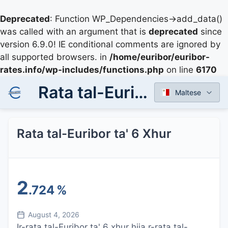
Deprecated
: Function WP_Dependencies->add_data()
was called with an argument that is
deprecated
since
version 6.9.0! IE conditional comments are ignored by
all supported browsers. in
/home/euribor/euribor-
rates.info/wp-includes/functions.php
on line
6170
Rata tal-Euribor ta' 6 Xhur
Maltese
Rata tal-Euribor ta' 6 Xhur
2
.724
%
August 4, 2026
Ir-rata tal-Euribor ta' 6 xhur hija r-rata tal-