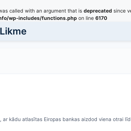
as called with an argument that is
deprecated
since ve
info/wp-includes/functions.php
on line
6170
 Likme
, ar kādu atlasītas Eiropas bankas aizdod viena otrai lī