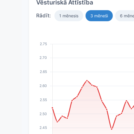
Vēsturiskā Attīstība
Rādīt:
1 mēnesis
3 mēneši
6 mēne