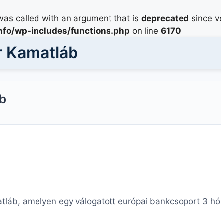
as called with an argument that is
deprecated
since ve
info/wp-includes/functions.php
on line
6170
r Kamatláb
b
tláb, amelyen egy válogatott európai bankcsoport 3 hó