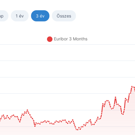
ap
1 év
3 év
Összes