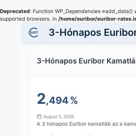
Deprecated
: Function WP_Dependencies->add_data() w
supported browsers. in
/home/euribor/euribor-rates.
3-Hónapos Euribo
3-Hónapos Euribor Kamatlá
2
,494
%
August 5, 2026
A 3 hónapos Euribor kamatláb az a kama