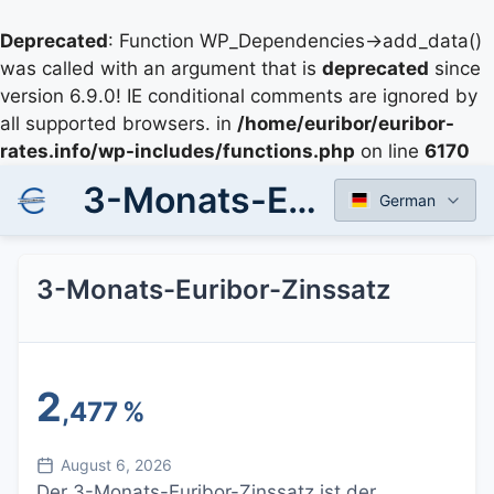
Deprecated
: Function WP_Dependencies->add_data()
was called with an argument that is
deprecated
since
version 6.9.0! IE conditional comments are ignored by
all supported browsers. in
/home/euribor/euribor-
rates.info/wp-includes/functions.php
on line
6170
3-Monats-Euribor-Zinssatz
German
3-Monats-Euribor-Zinssatz
2
,477
%
August 6, 2026
Der 3-Monats-Euribor-Zinssatz ist der