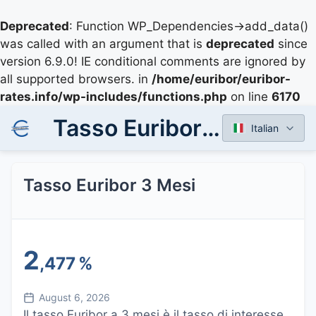
Deprecated
: Function WP_Dependencies->add_data()
was called with an argument that is
deprecated
since
version 6.9.0! IE conditional comments are ignored by
all supported browsers. in
/home/euribor/euribor-
rates.info/wp-includes/functions.php
on line
6170
Tasso Euribor 3 Mesi
Italian
Tasso Euribor 3 Mesi
2
,477
%
August 6, 2026
Il tasso Euribor a 3 mesi è il tasso di interesse