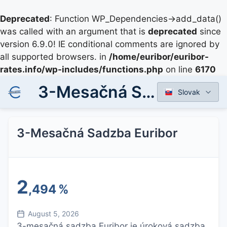
Deprecated
: Function WP_Dependencies->add_data()
was called with an argument that is
deprecated
since
version 6.9.0! IE conditional comments are ignored by
all supported browsers. in
/home/euribor/euribor-
rates.info/wp-includes/functions.php
on line
6170
3-Mesačná Sadzba Euribor
Slovak
3-Mesačná Sadzba Euribor
2
,494
%
August 5, 2026
3-mesačná sadzba Euribor je úroková sadzba,