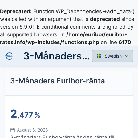
Deprecated
: Function WP_Dependencies->add_data()
was called with an argument that is
deprecated
since
version 6.9.0! IE conditional comments are ignored by
all supported browsers. in
/home/euribor/euribor-
rates.info/wp-includes/functions.php
on line
6170
3-Månaders Euribor-ränta
Swedish
3-Månaders Euribor-ränta
2
,477
%
August 6, 2026
3-månaders Euribor-ränta är den ränta till