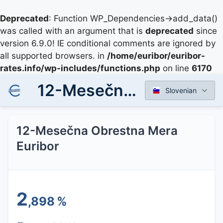
Deprecated
: Function WP_Dependencies->add_data()
was called with an argument that is
deprecated
since
version 6.9.0! IE conditional comments are ignored by
all supported browsers. in
/home/euribor/euribor-
rates.info/wp-includes/functions.php
on line
6170
12-Mesečna Obrestna Mera Euribor
Slovenian
12-Mesečna Obrestna Mera
Euribor
2
,898
%