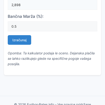
Bančna Marža (%):
Izračunaj
Opomba: Ta kalkulator podaja le oceno. Dejanska plačila
se lahko razlikujejo glede na specifične pogoje vašega
posojila.
© 2026 Euribor-Rates.info - Vse pravice pridržane