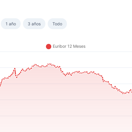
1 año
3 años
Todo