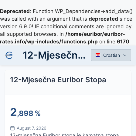
Deprecated
: Function WP_Dependencies->add_data()
was called with an argument that is
deprecated
since
version 6.9.0! IE conditional comments are ignored by
all supported browsers. in
/home/euribor/euribor-
rates.info/wp-includes/functions.php
on line
6170
12-Mjesečna Euribor Stopa
Croatian
12-Mjesečna Euribor Stopa
2
,898
%
August 7, 2026
12-mjesečna Euribor stopa je kamatna stopa