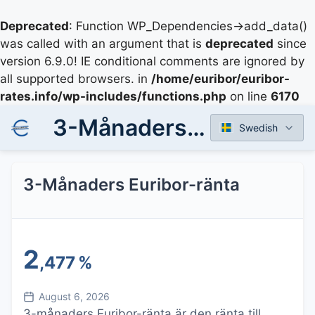
Deprecated
: Function WP_Dependencies->add_data()
was called with an argument that is
deprecated
since
version 6.9.0! IE conditional comments are ignored by
all supported browsers. in
/home/euribor/euribor-
rates.info/wp-includes/functions.php
on line
6170
3-Månaders Euribor-ränta
Swedish
3-Månaders Euribor-ränta
2
,477
%
August 6, 2026
3-månaders Euribor-ränta är den ränta till