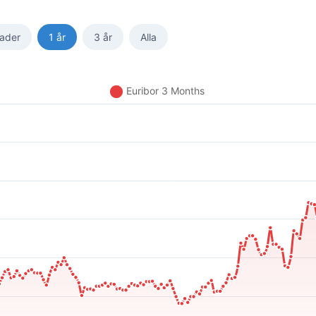
ader
1 år
3 år
Alla