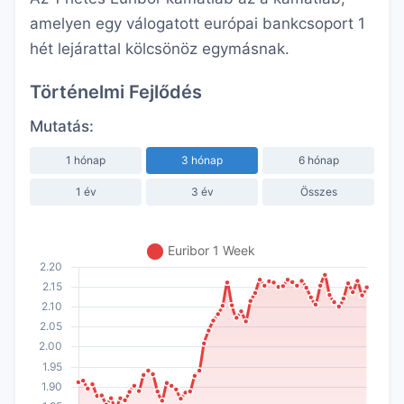
amelyen egy válogatott európai bankcsoport 1
hét lejárattal kölcsönöz egymásnak.
Történelmi Fejlődés
Mutatás:
1 hónap
3 hónap
6 hónap
1 év
3 év
Összes