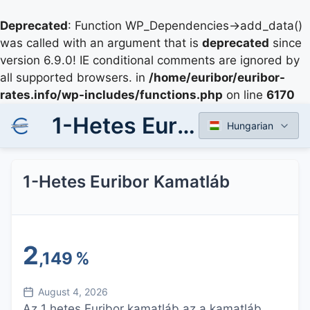
Deprecated
: Function WP_Dependencies->add_data()
was called with an argument that is
deprecated
since
version 6.9.0! IE conditional comments are ignored by
all supported browsers. in
/home/euribor/euribor-
rates.info/wp-includes/functions.php
on line
6170
1-Hetes Euribor Kamatláb
Hungarian
1-Hetes Euribor Kamatláb
2
,149
%
August 4, 2026
Az 1 hetes Euribor kamatláb az a kamatláb,