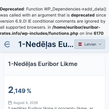
Deprecated
: Function WP_Dependencies->add_data()
was called with an argument that is
deprecated
since
version 6.9.0! IE conditional comments are ignored by
all supported browsers. in
/home/euribor/euribor-
rates.info/wp-includes/functions.php
on line
6170
1-Nedēļas Euribor Likme
Latvian
1-Nedēļas Euribor Likme
2
,149
%
August 4, 2026
1 nedēļas Euribor likme ir procentu likme, ar