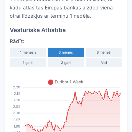
kādu atlasītas Eiropas bankas aizdod viena
otrai līdzekļus ar termiņu 1 nedēļa.
Vēsturiskā Attīstība
Rādīt:
1 mēnesis
3 mēneši
6 mēneši
1 gads
3 gadi
Visi